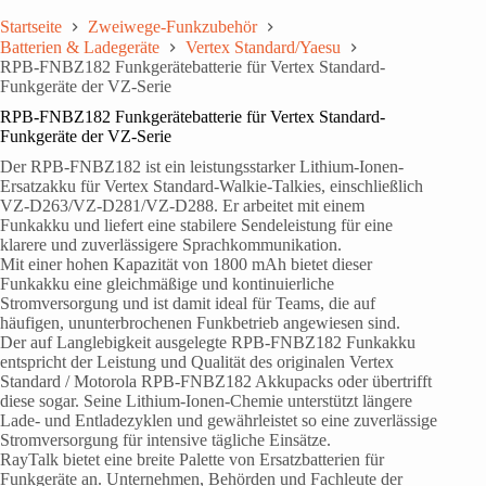
Startseite
Zweiwege-Funkzubehör
Batterien & Ladegeräte
Vertex Standard/Yaesu
RPB-FNBZ182 Funkgerätebatterie für Vertex Standard-
Funkgeräte der VZ-Serie
RPB-FNBZ182 Funkgerätebatterie für Vertex Standard-
Funkgeräte der VZ-Serie
Der RPB-FNBZ182 ist ein leistungsstarker Lithium-Ionen-
Ersatzakku für Vertex Standard-Walkie-Talkies, einschließlich
VZ-D263/VZ-D281/VZ-D288. Er arbeitet mit einem
Funkakku und liefert eine stabilere Sendeleistung für eine
klarere und zuverlässigere Sprachkommunikation.
Mit einer hohen Kapazität von 1800 mAh bietet dieser
Funkakku eine gleichmäßige und kontinuierliche
Stromversorgung und ist damit ideal für Teams, die auf
häufigen, ununterbrochenen Funkbetrieb angewiesen sind.
Der auf Langlebigkeit ausgelegte RPB-FNBZ182 Funkakku
entspricht der Leistung und Qualität des originalen Vertex
Standard / Motorola RPB-FNBZ182 Akkupacks oder übertrifft
diese sogar. Seine Lithium-Ionen-Chemie unterstützt längere
Lade- und Entladezyklen und gewährleistet so eine zuverlässige
Stromversorgung für intensive tägliche Einsätze.
RayTalk bietet eine breite Palette von Ersatzbatterien für
Funkgeräte an. Unternehmen, Behörden und Fachleute der